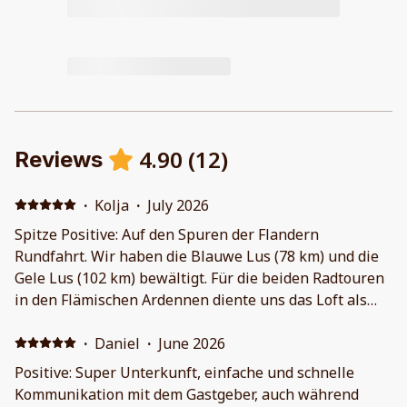
4.90
(
12
)
Reviews
·
Kolja
·
July 2026
Spitze Positive: Auf den Spuren der Flandern
Rundfahrt. Wir haben die Blauwe Lus (78 km) und die
Gele Lus (102 km) bewältigt. Für die beiden Radtouren
in den Flämischen Ardennen diente uns das Loft als
perfektes Basislager. Sehr geräumig, komfortabel,
leicht zu temperieren (Klimaanlage), sehr gut
·
Daniel
·
June 2026
ausgestattet tolle Küche. Größer als auf den Bildern
Positive: Super Unterkunft, einfache und schnelle
dargestellt. Die Innenstadt von Oudenaarde ist
Kommunikation mit dem Gastgeber, auch während