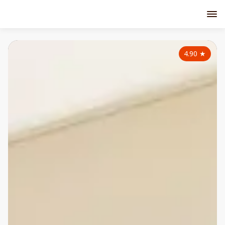
4.90
★